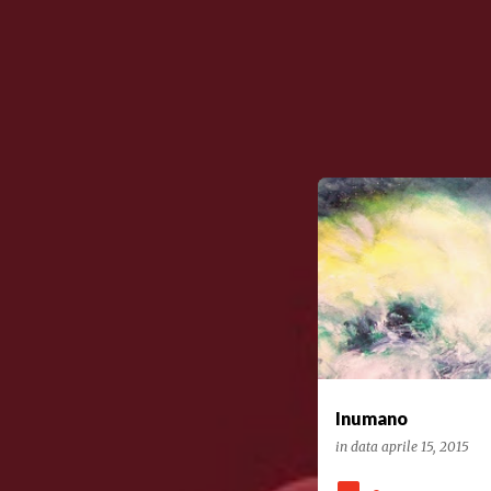
POESIA
Inumano
in data
aprile 15, 2015