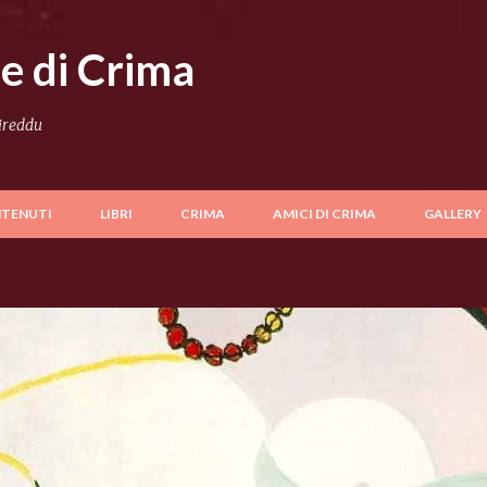
Passa ai contenuti principali
le di Crima
Cireddu
TENUTI
LIBRI
CRIMA
AMICI DI CRIMA
GALLERY