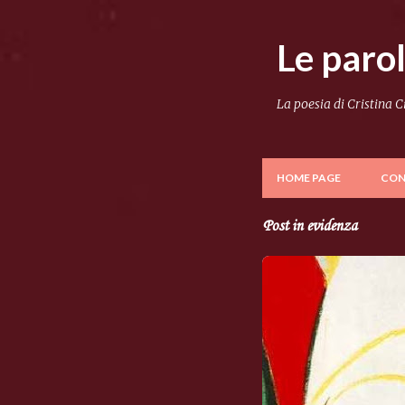
Le paro
La poesia di Cristina 
HOME PAGE
CON
Post in evidenza
P
o
s
t