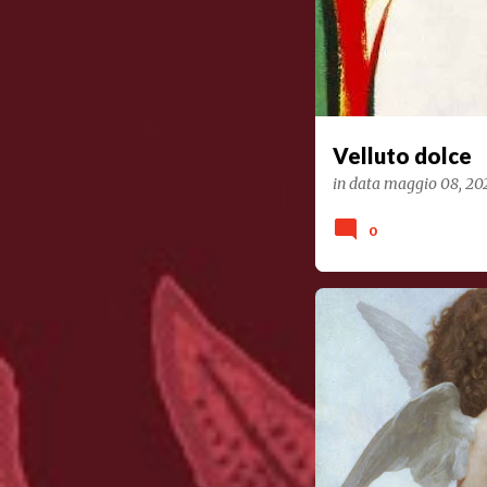
Velluto dolce
in data
maggio 08, 20
0
POESIA