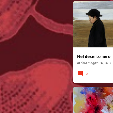
POESIA
Nel deserto nero
in data
maggio 20, 2015
0
#POESIARECITATA
POES