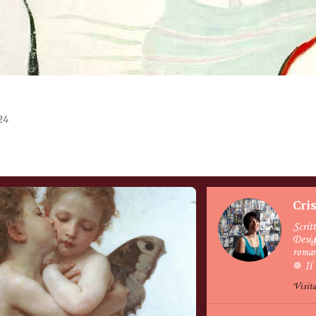
24
Cri
Scrit
Desig
roman
✵ Il 
Visita