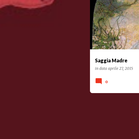
POESIA
Saggia Madre
in data
aprile 27, 2015
0