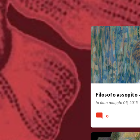
#POESIARECITATA
POES
Filosofo assopito 
in data
maggio 05, 2015
0