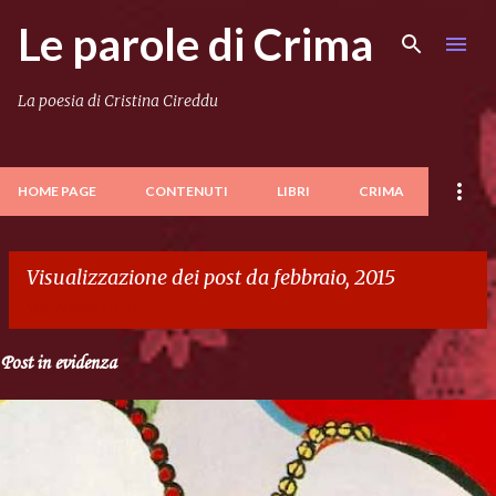
Le parole di Crima
Passa ai contenuti principali
La poesia di Cristina Cireddu
HOME PAGE
CONTENUTI
LIBRI
CRIMA
Visualizzazione dei post da febbraio, 2015
VISUALIZZA TUTTI
Post in evidenza
P
o
s
t