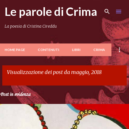
Le parole di Crima
Passa ai contenuti principali
La poesia di Cristina Cireddu
HOME PAGE
CONTENUTI
LIBRI
CRIMA
Visualizzazione dei post da maggio, 2018
VISUALIZZA TUTTI
Post in evidenza
P
o
s
t