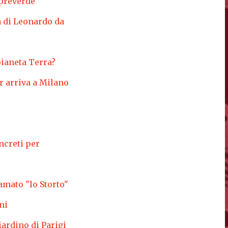
mpreverde
a di Leonardo da
pianeta Terra?
r arriva a Milano
ncreti per
amato "lo Storto"
ni
iardino di Parigi