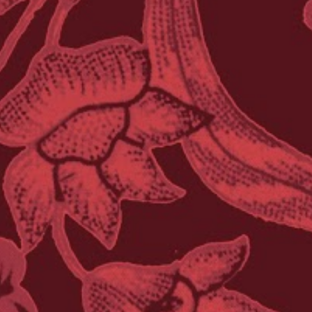
il nostro ideale ci lascia ancora sale per
cicatrizzare le ferite. Silenzio e camelie
piovano dal cielo ovunque nel mondo.
Silenzio e camelie by Maria Cristina Cireddu
is licensed under a Creative Commons
Attribuzione - Non commerciale - Non
opere derivate 3.0 Unported License .
Permissions beyond the scope of this license
may be available at
http://leparoledicrima.com .