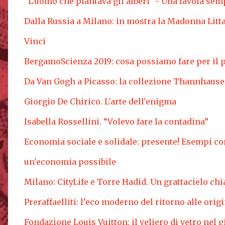
"L'uomo che piantava gli alberi" - Una favola se
Dalla Russia a Milano: in mostra la Madonna Litt
Vinci
BergamoScienza 2019: cosa possiamo fare per il 
Da Van Gogh a Picasso: la collezione Thannhause
Giorgio De Chirico. L'arte dell'enigma
Isabella Rossellini. “Volevo fare la contadina”
Economia sociale e solidale: presente! Esempi co
un'economia possibile
Milano: CityLife e Torre Hadid. Un grattacielo chi
Preraffaelliti: l’eco moderno del ritorno alle origi
Fondazione Louis Vuitton: il veliero di vetro nel g