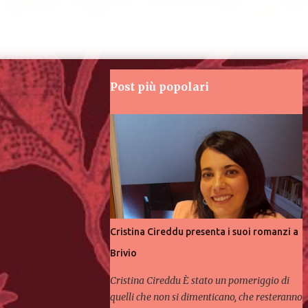
Post più popolari
Cristina Cireddu presenta i suoi romanzi a
Brivio
Cristina Cireddu È stato un pomeriggio di
quelli che non si dimenticano, che resteranno