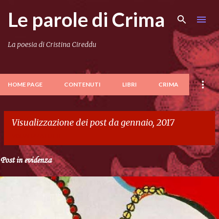
Le parole di Crima
Passa ai contenuti principali
La poesia di Cristina Cireddu
HOME PAGE
CONTENUTI
LIBRI
CRIMA
Visualizzazione dei post da gennaio, 2017
VISUALIZZA TUTTI
Post in evidenza
P
o
s
t