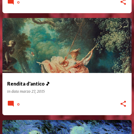
0
Rendita d'antico 🎵
in data
marzo 27, 2015
0