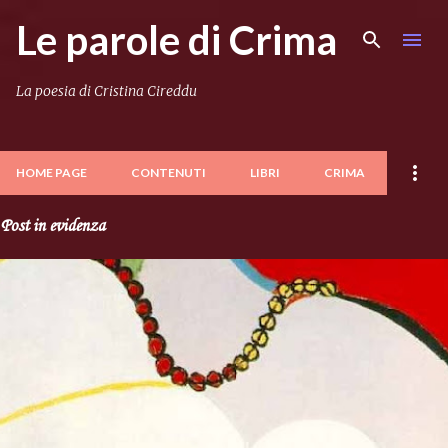
Le parole di Crima
Passa ai contenuti principali
La poesia di Cristina Cireddu
HOME PAGE
CONTENUTI
LIBRI
CRIMA
Post in evidenza
P
o
s
t