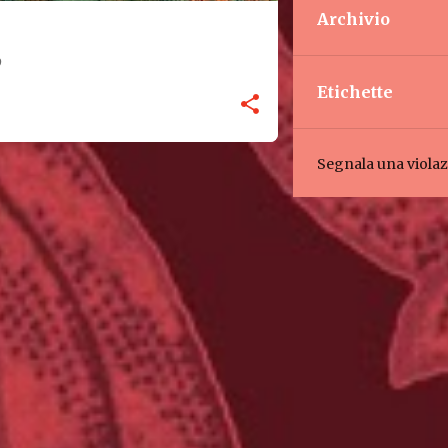
Archivio
0
Etichette
Segnala una viola