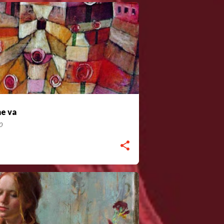
ne va
20