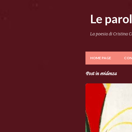
Le paro
La poesia di Cristina 
HOME PAGE
CON
Post in evidenza
P
o
s
t