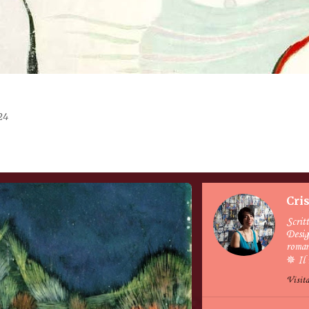
24
Cri
Scrit
Desig
roman
✵ Il 
Visita