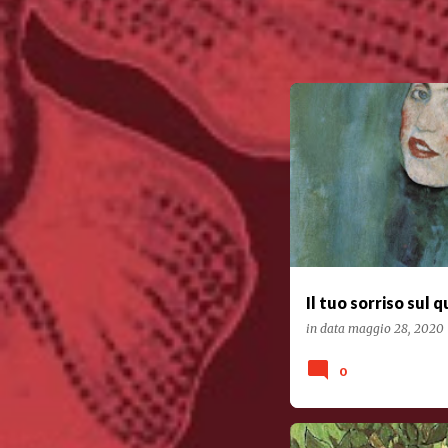
POESIA
Il tuo sorriso sul 
in data
maggio 28, 2020
0