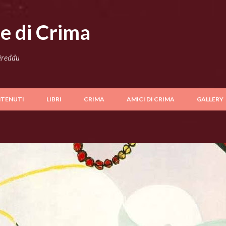
Passa ai contenuti principali
le di Crima
Cireddu
TENUTI
LIBRI
CRIMA
AMICI DI CRIMA
GALLERY