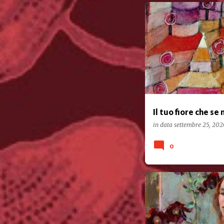
POESIA
Il tuo fiore che se 
in data
settembre 25, 20
0
POESIA