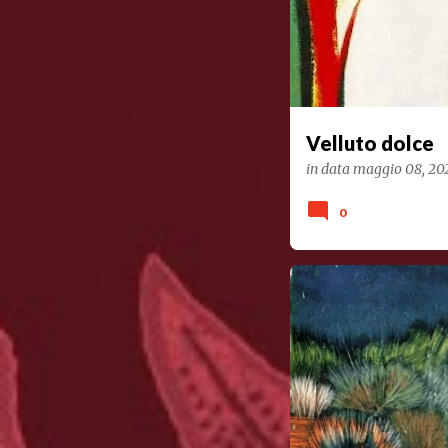
Velluto dolce
in data
maggio 08, 20
0
POESIA