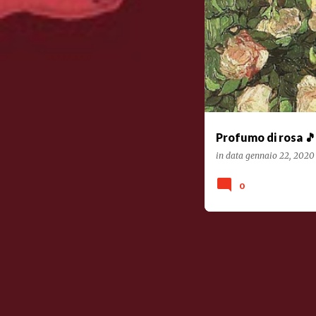
#POESIARECITATA
POES
Profumo di rosa 🎵
in data
gennaio 22, 2020
0