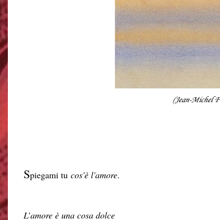
(Jean-Michel F
S
piegami tu
cos'è l'amore
.
L’amore è una cosa dolce