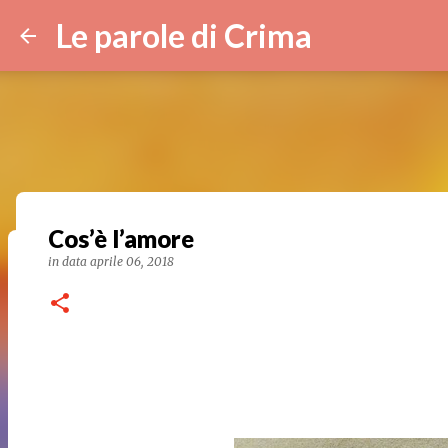
Le parole di Crima
Cos’è l’amore
in data
aprile 06, 2018
Velluto dolce
in data
maggio 08, 2024
0