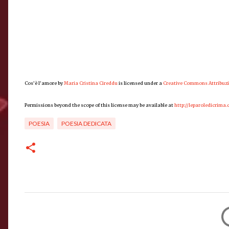
Cos’è l’amore
by
Maria Cristina Cireddu
is licensed under a
Creative Commons Attribuzi
Permissions beyond the scope of this license may be available at
http://leparoledicrima
POESIA
POESIA DEDICATA
C
o