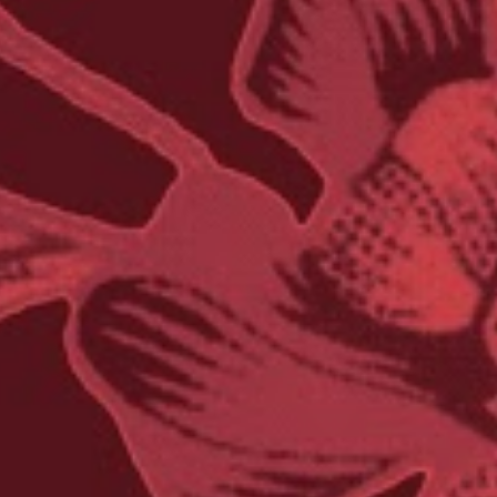
il nostro ideale ci lascia ancora sale per
cicatrizzare le ferite. Silenzio e camelie
piovano dal cielo ovunque nel mondo.
Silenzio e camelie by Maria Cristina Cireddu
is licensed under a Creative Commons
Attribuzione - Non commerciale - Non
opere derivate 3.0 Unported License .
Permissions beyond the scope of this license
may be available at
http://leparoledicrima.com .