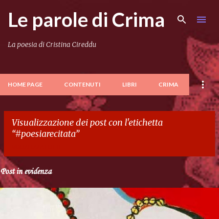
Le parole di Crima
Passa ai contenuti principali
La poesia di Cristina Cireddu
HOME PAGE
CONTENUTI
LIBRI
CRIMA
Visualizzazione dei post con l'etichetta
#poesiarecitata
VISUALIZZA TUTTI
Post in evidenza
P
o
s