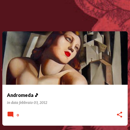
Andromeda 🎵
in data
febbraio 03, 2012
0