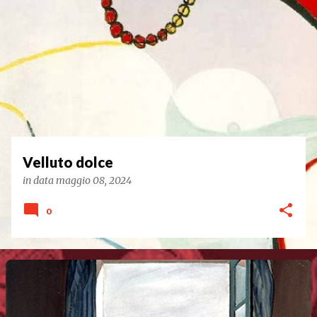
t
Velluto dolce
in data
maggio 08, 2024
0