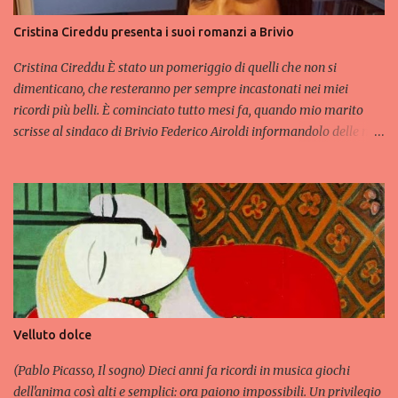
Cristina Cireddu presenta i suoi romanzi a Brivio
Cristina Cireddu È stato un pomeriggio di quelli che non si
dimenticano, che resteranno per sempre incastonati nei miei
ricordi più belli. È cominciato tutto mesi fa, quando mio marito
scrisse al sindaco di Brivio Federico Airoldi informandolo delle mie
pubblicazioni. Devo ringraziare in modo particolare l’Assessora
alla Cultura e Biblioteca, Emanuela Airoldi, la quale ha fatto in
modo che tutto questo si potesse realizzare. Meravigliose Cristina
Lambertini e Nicoletta Palmieri: amiche, fiori meravigliosi e
ardenti. Mi hanno aiutata, incoraggiata e accettato di vivere con
me questa giornata così importante. Uno dei momenti più
gratificanti della vita professionale di uno scrittore è, di certo, il
"firmacopie". Io finora lo avevo solo sognato, nel mio mondo dietro
al mondo . Ieri 22 ottobre 2022, questo sogno è finalmente
Velluto dolce
diventato realtà. Ringrazio Giordano Villa e tutto lo staff di Pro
Loco Brivio per l'ospitalità e il graditissimo omaggio floreale.
(Pablo Picasso, Il sogno) Dieci anni fa ricordi in musica giochi
Ringrazio tutto il...
dell'anima così alti e semplici: ora paiono impossibili. Un privilegio