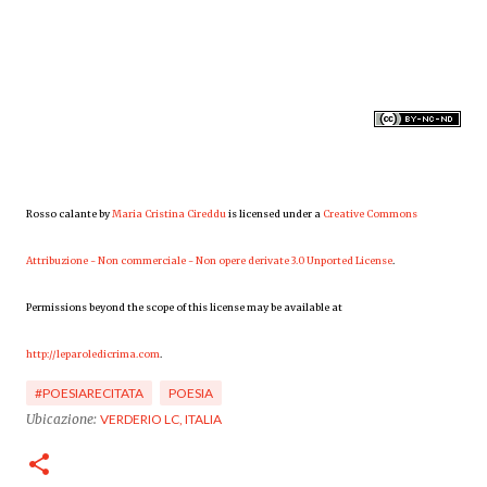
Rosso calante by
Maria Cristina Cireddu
is licensed under a
Creative Commons
Attribuzione - Non commerciale - Non opere derivate 3.0 Unported License
.
Permissions beyond the scope of this license may be available at
http://leparoledicrima.com
.
#POESIARECITATA
POESIA
Ubicazione:
VERDERIO LC, ITALIA