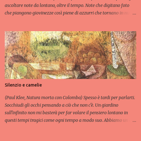
ascoltare note da lontano, oltre il tempo. Note che digitano foto
che piangono giovinezze così piene di azzurri che tornano in nuove
forme in nuove faticose gioie. Ripenso che tutto è un gioco di carte
scoperte poesie scolorite drammi finiti. Strade che si perdono
restano tra le trame dei pensieri come il velluto dolce di una
chitarra. Velluto dolce by Maria Cristina Cireddu is licensed under
a Creative Commons Attribuzione - Non commerciale - Non opere
derivate 3.0 Unported License . Permissions beyond the scope of
this license may be available at http://leparoledicrima.com .
Silenzio e camelie
(Paul Klee, Natura morta con Colomba) Spesso è tardi per parlarti.
Socchiudi gli occhi pensando a ciò che non c'è. Un giardino
sull'infinito non mi basterà per far volare il pensiero lontano in
questi tempi tragici come ogni tempo a modo suo. Abbiamo un eco
di solitudine che soffia nel cuore ci rattrista le giornate anche
quando c'è il sole. Sogno un mondo di camelie per tutti gli occhi