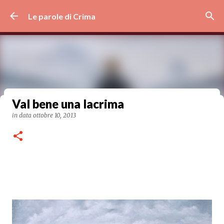
Passa ai contenuti principali
Le parole di Crima
Val bene una lacrima
Velluto dolce
in data
ottobre 10, 2013
in data
maggio 08, 2024
0
Post in evidenza