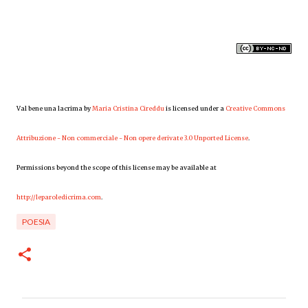
Val bene una lacrima
by
Maria Cristina Cireddu
is licensed under a
Creative Commons
Attribuzione - Non commerciale - Non opere derivate 3.0 Unported License
.
Permissions beyond the scope of this license may be available at
http://leparoledicrima.com
.
POESIA